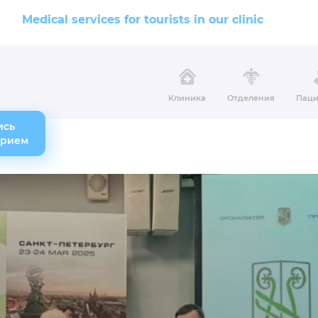
Medical services for tourists in our clinic
Клиника
Отделения
Паци
ись
прием