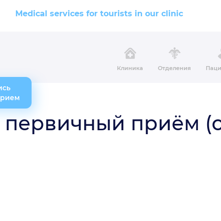
Medical services for tourists in our clinic
Клиника
Отделения
Паци
ись
прием
 первичный приём (