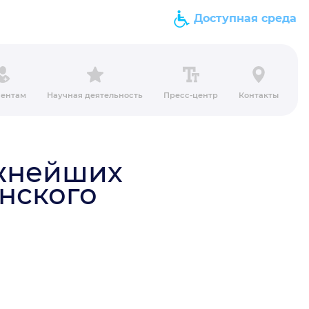
Доступная среда
ентам
Научная деятельность
Пресс-центр
Контакты
ажнейших
нского