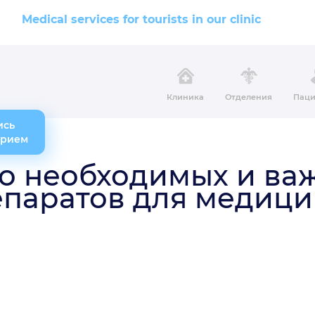
Medical services for tourists in our clinic
Клиника
Отделения
Паци
ись
прием
о необходимых и в
епаратов для медици