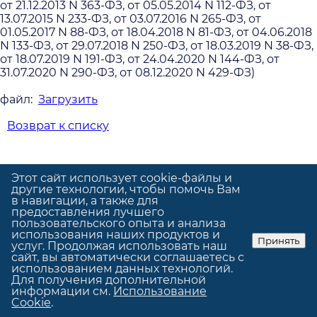
от 21.12.2013 N 363-ФЗ, от 05.05.2014 N 112-ФЗ, от
13.07.2015 N 233-ФЗ, от 03.07.2016 N 265-ФЗ, от
01.05.2017 N 88-ФЗ, от 18.04.2018 N 81-ФЗ, от 04.06.2018
N 133-ФЗ, от 29.07.2018 N 250-ФЗ, от 18.03.2019 N 38-ФЗ,
от 18.07.2019 N 191-ФЗ, от 24.04.2020 N 144-ФЗ, от
31.07.2020 N 290-ФЗ, от 08.12.2020 N 429-ФЗ)
файл:
Загрузить
Возврат к списку
Этот сайт использует cookie-файлы и
другие технологии, чтобы помочь Вам
в навигации, а также для
предоставления лучшего
Политика конфиденциальности
пользовательского опыта и анализа
Использование cookie
использования наших продуктов и
Принять
услуг. Продолжая использовать наш
© GrandUp
|
Сделано в
GrandUp
сайт, вы автоматически соглашаетесь с
использованием данных технологий.
Для получения дополнительной
информации см.
Использование
Cookie
.
Главная
Отделения
Врачи
Контакты
Поиск
Еще