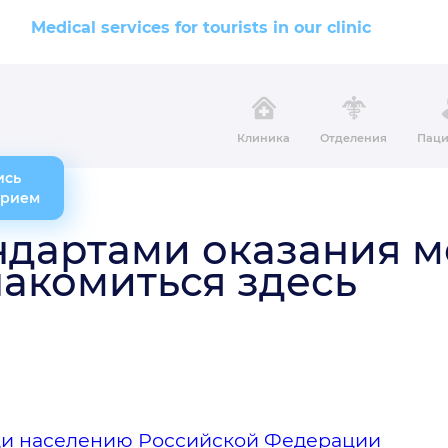
Medical services for tourists in our clinic
Клиника
Отделения
Паци
ись
прием
ндартами оказания 
акомиться здесь
и населению Российской Федерации